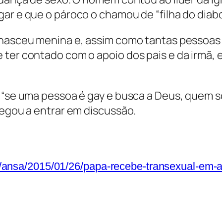
ar e que o pároco o chamou de “filha do diabo
o nasceu menina e, assim como tantas pessoa
ter contado com o apoio dos pais e da irmã, e
 “se uma pessoa é gay e busca a Deus, quem so
hegou a entrar em discussão.
ias/ansa/2015/01/26/papa-recebe-transexual-em-