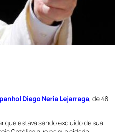
panhol Diego Neria Lejarraga
, de 48
tar que estava sendo excluído de sua
reja Católica que na sua cidade,