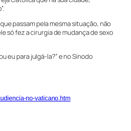
”.
s que passam pela mesma situação, não
le só fez a cirurgia de mudança de sexo
u eu para julgá-la?” e no Sínodo
audiencia-no-vaticano.htm