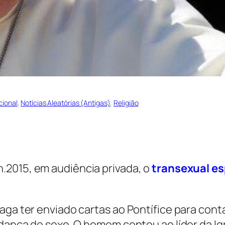
cional
, 
Notícias Aleatórias (Antigas)
, 
Religião
n.2015, em audiência privada, o
transexual es
aga ter enviado cartas ao Pontífice para con
udança de sexo. O homem contou ao líder da Ig