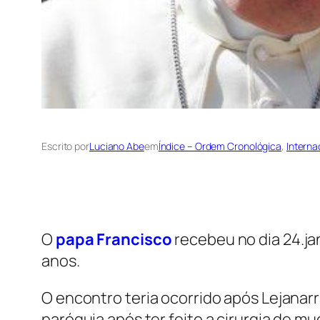
Escrito por
Luciano Abe
em
Índice – Ordem Cronológica
, 
Interna
O
papa Francisco
recebeu no dia 24.ja
anos.
O encontro teria ocorrido após Lejanarr
paróquia após ter feito a cirurgia de m