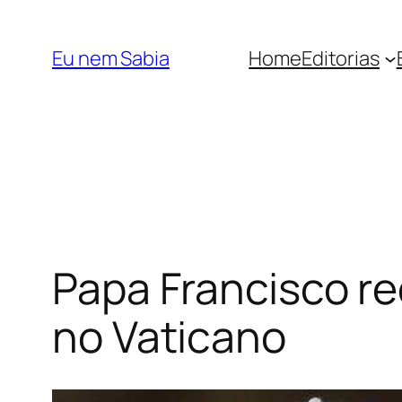
Pular
para
Eu nem Sabia
Home
Editorias
o
conteúdo
Papa Francisco re
no Vaticano