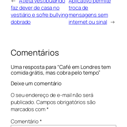
←
Atleta vestibulando
Aplicativo permite
faz dever de casa no
troca de
vestiário e sofre bullying
mensagens sem
dobrado
internet ou sinal
→
Comentários
Uma resposta para “Café em Londres tem
comida grátis, mas cobra pelo tempo”
Deixe um comentário
O seu endereço de e-mail não será
publicado.
Campos obrigatórios são
marcados com
*
Comentário
*