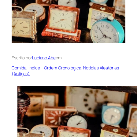
Escrito por
Luciano Abe
em
Comida
, 
Índice – Ordem Cronológica
, 
Notícias Aleatórias
(Antigas)