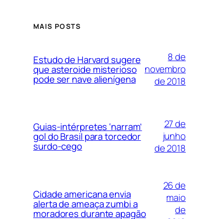
MAIS POSTS
8 de
Estudo de Harvard sugere
novembro
que asteroide misterioso
pode ser nave alienígena
de 2018
27 de
Guias-intérpretes ‘narram’
junho
gol do Brasil para torcedor
surdo-cego
de 2018
26 de
Cidade americana envia
maio
alerta de ameaça zumbi a
de
moradores durante apagão