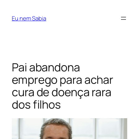
Pular
para
Eu nem Sabia
o
conteúdo
Pai abandona
emprego para achar
cura de doença rara
dos filhos