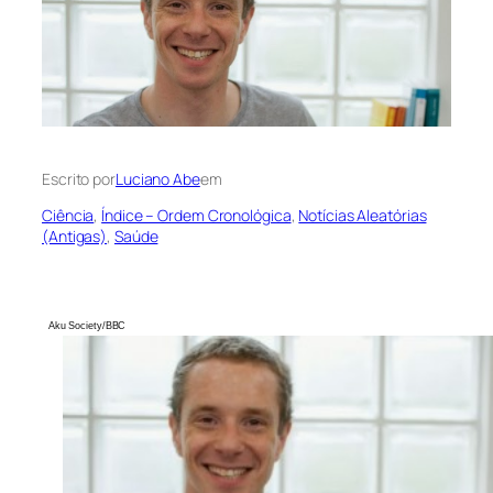
Escrito por
Luciano Abe
em
Ciência
, 
Índice – Ordem Cronológica
, 
Notícias Aleatórias
(Antigas)
, 
Saúde
Aku Society/BBC