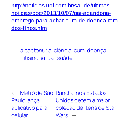
http://noticias.uol.com.br/saude/ultimas-
noticias/bbc/2013/10/07/pai-abandona-
emprego-para-achar-cura-de-doenca-rara-
dos-filhos.htm
alcaptonúria
ciência
cura
doença
nitisinona
pai
saúde
←
Metrô de São
Rancho nos Estados
Paulo lança
Unidos detém a maior
aplicativo para
coleção de itens de Star
celular
Wars
→