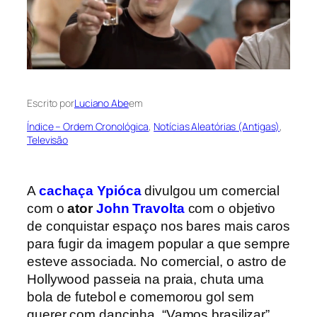
Escrito por
Luciano Abe
em
Índice – Ordem Cronológica
, 
Notícias Aleatórias (Antigas)
, 
Televisão
A
cachaça Ypióca
divulgou um comercial
com o
ator
John Travolta
com o objetivo
de conquistar espaço nos bares mais caros
para fugir da imagem popular a que sempre
esteve associada. No comercial, o astro de
Hollywood passeia na praia, chuta uma
bola de futebol e comemorou gol sem
querer com dancinha. “Vamos brasilizar”,