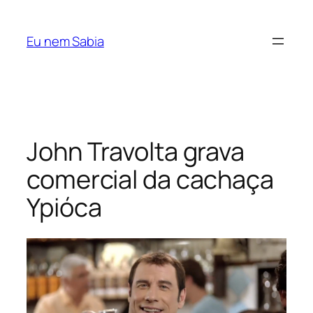
Pular
para
Eu nem Sabia
o
conteúdo
John Travolta grava
comercial da cachaça
Ypióca