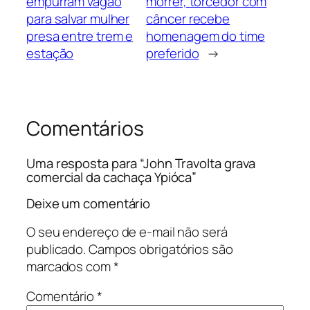
empurram vagão
morrer, torcedor com
para salvar mulher
câncer recebe
presa entre trem e
homenagem do time
estação
preferido
→
Comentários
Uma resposta para “John Travolta grava
comercial da cachaça Ypióca”
Deixe um comentário
O seu endereço de e-mail não será
publicado.
Campos obrigatórios são
marcados com
*
Comentário
*