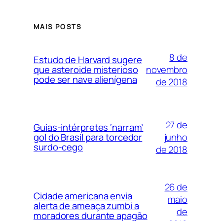
MAIS POSTS
8 de
Estudo de Harvard sugere
novembro
que asteroide misterioso
pode ser nave alienígena
de 2018
27 de
Guias-intérpretes ‘narram’
junho
gol do Brasil para torcedor
surdo-cego
de 2018
26 de
Cidade americana envia
maio
alerta de ameaça zumbi a
de
moradores durante apagão