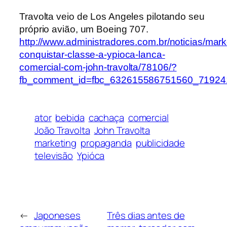
Travolta veio de Los Angeles pilotando seu
próprio avião, um Boeing 707.
http://www.administradores.com.br/noticias/mar
conquistar-classe-a-ypioca-lanca-
comercial-com-john-travolta/78106/?
fb_comment_id=fbc_632615586751560_7192
ator
bebida
cachaça
comercial
João Travolta
John Travolta
marketing
propaganda
publicidade
televisão
Ypióca
←
Japoneses
Três dias antes de