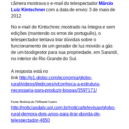
câmera mostrava o e-mail do telespectador
Márcio
Luiz Kintschner
com a data de envio: 3 de maio de
2012
No e-mail de Kintschner, mostrado na íntegra e sem
edições (mantendo os erros de português), o
telespectador tentava tirar dúvidas sobre o
funcionamento de um gerador de luz movido a gás
de um biodigestor para sua propriedade, em Sarandi,
no interior do Rio Grande do Sul.
A resposta está no
link
http://g1.globo.com/economia/globo-
rural/videos/t/edicoes/v/conheca-a-estrutura-
necessaria-para-produzir-biogas/3597171/
Fonte: Notícias da TV/Daniel Castro
http://noticiasdatv.uol.com.br/noticia/televisao/globo-
rural-demora-dois-anos-para-tirar-duvida-de-
telespectador-4650