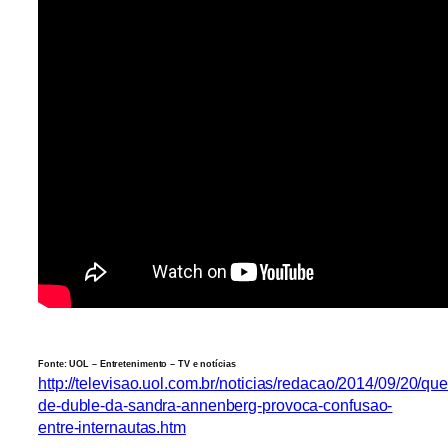
Fonte: UOL – Entretenimento – TV e notícias
http://televisao.uol.com.br/noticias/redacao/2014/09/20/qu
de-duble-da-sandra-annenberg-provoca-confusao-
entre-internautas.htm