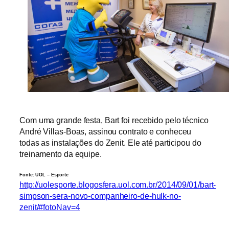
Com uma grande festa, Bart foi recebido pelo técnico
André Villas-Boas, assinou contrato e conheceu
todas as instalações do Zenit. Ele até participou do
treinamento da equipe.
Fonte: UOL – Esporte
http://uolesporte.blogosfera.uol.com.br/2014/09/01/bart-
simpson-sera-novo-companheiro-de-hulk-no-
zenit/#fotoNav=4