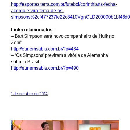
http://esportes.terra.com.br/futebol/corinthians-fecha-
acordo-e-vira-tema-de-os-
simpsons%2cf477237fe22c8410VgnCLD200000b1bf46d
Links relacionados:
– Bart Simpson será novo companheiro de Hulk no
Zenit:
http://eunemsabia.com.br/?p=434
– ‘Os Simpsons’ previram a vitória da Alemanha
sobre o Brasil:
http://eunemsabia.com.br/?p=490
1 de outubro de 2014