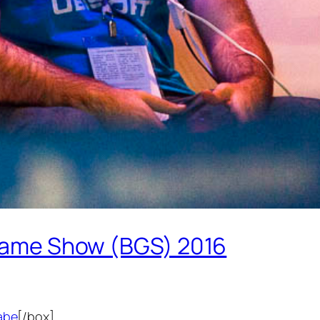
l Game Show (BGS) 2016
abe
[/box]