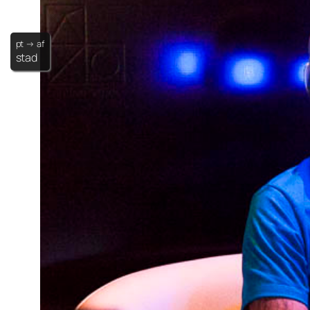
pt → af
stad