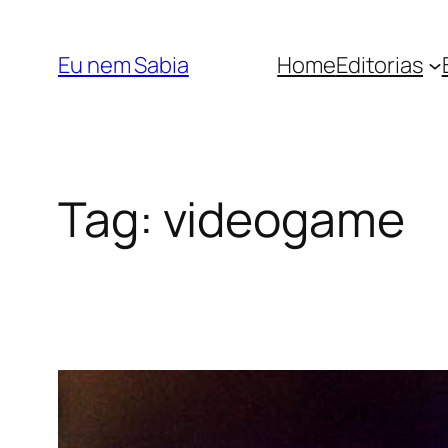
Pular
para
Eu nem Sabia
Home
Editorias
o
conteúdo
Tag:
videogame