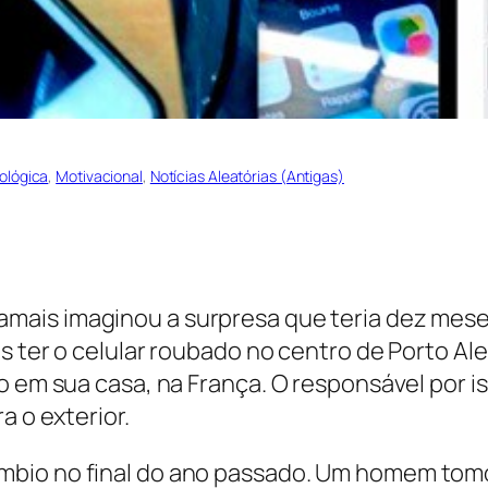
ológica
, 
Motivacional
, 
Notícias Aleatórias (Antigas)
amais imaginou a surpresa que teria dez mes
s ter o celular roubado no centro de Porto Ale
o em sua casa, na França. O responsável por is
a o exterior.
bio no final do ano passado. Um homem tomou