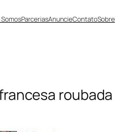
 Somos
Parcerias
Anuncie
Contato
Sobre
e francesa roubada