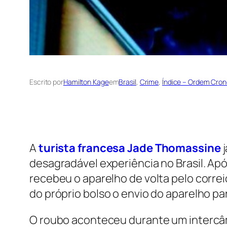
Escrito por
Hamilton Kage
em
Brasil
, 
Crime
, 
Índice – Ordem Cron
A
turista francesa Jade Thomassine
j
desagradável experiência no Brasil. Apó
recebeu o aparelho de volta pelo correi
do próprio bolso o envio do aparelho par
O roubo aconteceu durante um intercâm