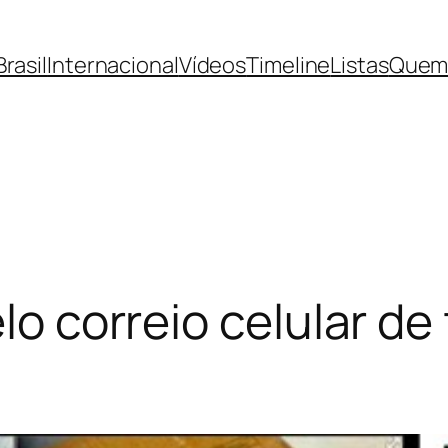
Brasil
Internacional
Vídeos
Timeline
Listas
Quem
elo correio celular d