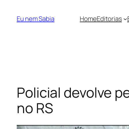
Pular
para
Eu nem Sabia
Home
Editorias
o
conteúdo
Policial devolve p
no RS