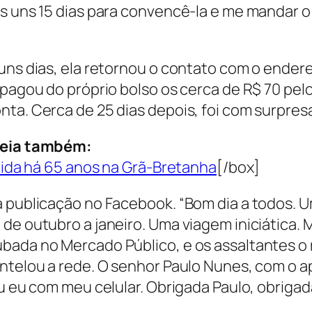
is uns 15 dias para convencê-la e me mandar 
uns dias, ela retornou o contato com o ender
 pagou do próprio bolso os cerca de R$ 70 pel
ta. Cerca de 25 dias depois, foi com surpres
eia também:
rdida há 65 anos na Grã-Bretanha
[/box]
a publicação no Facebook. “Bom dia a todos. 
 de outubro a janeiro. Uma viagem iniciática.
ubada no Mercado Público, e os assaltantes o
ntelou a rede. O senhor Paulo Nunes, com o a
u eu com meu celular. Obrigada Paulo, obrigada