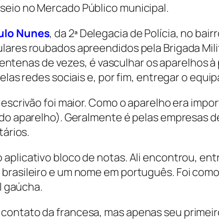
seio no Mercado Público municipal.
ulo Nunes
, da 2ª Delegacia de Polícia, no bai
ulares roubados apreendidos pela Brigada Mi
a centenas de vezes, é vasculhar os aparelhos 
pelas redes sociais e, por fim, entregar o equ
 escrivão foi maior. Como o aparelho era impor
 do aparelho). Geralmente é pelas empresas d
tários.
aplicativo bloco de notas. Ali encontrou, en
brasileiro e um nome em português. Foi como
al gaúcha.
ontato da francesa, mas apenas seu primeiro