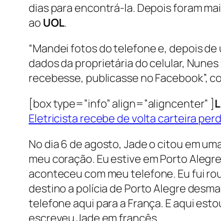
dias para encontrá-la. Depois foram ma
ao
UOL
.
“Mandei fotos do telefone e, depois de 
dados da proprietária do celular, Nunes
recebesse, publicasse no Facebook”, con
[box type=”info” align=”aligncenter” ]
L
Eletricista recebe de volta carteira pe
No dia 6 de agosto, Jade o citou em um
meu coração. Eu estive em Porto Alegre
aconteceu com meu telefone. Eu fui ro
destino a polícia de Porto Alegre desma
telefone aqui para a França. E aqui esto
escreveu Jade em francês.