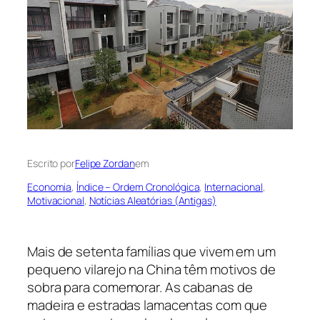
Escrito por
Felipe Zordan
em
Economia
, 
Índice – Ordem Cronológica
, 
Internacional
, 
Motivacional
, 
Notícias Aleatórias (Antigas)
Mais de setenta famílias que vivem em um
pequeno vilarejo na China têm motivos de
sobra para comemorar. As cabanas de
madeira e estradas lamacentas com que