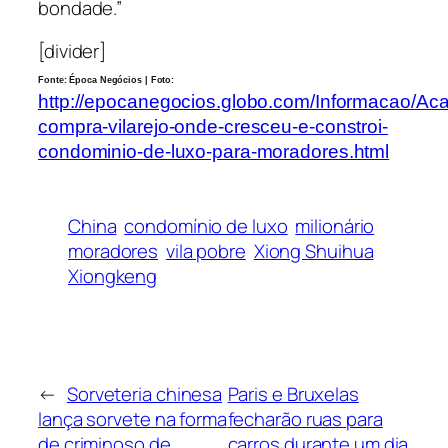
bondade.”
[divider]
Fonte: Época Negócios | Foto:
http://epocanegocios.globo.com/Informacao/Acao
compra-vilarejo-onde-cresceu-e-constroi-
condominio-de-luxo-para-moradores.html
China
condomínio de luxo
milionário
moradores
vila pobre
Xiong Shuihua
Xiongkeng
←
Sorveteria chinesa
Paris e Bruxelas
lança sorvete na forma
fecharão ruas para
de criminoso de
carros durante um dia