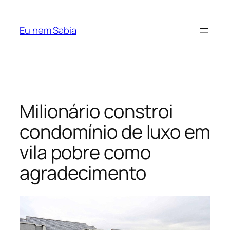
Pular
para
Eu nem Sabia
o
conteúdo
Milionário constroi
condomínio de luxo em
vila pobre como
agradecimento