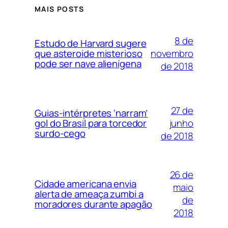
MAIS POSTS
8 de
Estudo de Harvard sugere
novembro
que asteroide misterioso
pode ser nave alienígena
de 2018
27 de
Guias-intérpretes ‘narram’
junho
gol do Brasil para torcedor
surdo-cego
de 2018
26 de
Cidade americana envia
maio
alerta de ameaça zumbi a
de
moradores durante apagão
2018