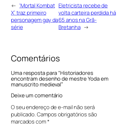
←
‘Mortal Kombat
Eletricista recebe de
X’ traz primeiro
volta carteira perdida há
personagem gay da
65 anos na Grã-
série
Bretanha
→
Comentários
Uma resposta para “Historiadores
encontram desenho de mestre Yoda em
manuscrito medieval”
Deixe um comentário
O seu endereço de e-mail não será
publicado.
Campos obrigatórios são
marcados com
*