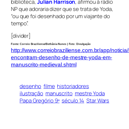
biblioteca,
Julian Harrison
, afirmou à rádio
NP que adoraria dizer que se trata de Yoda,
“ou que foi desenhado por um viajante do
tempo”.
[divider]
Fonte: Correio Braziliense/Bethânia Nunes | Foto: Divulgação
http://www.correiobraziliense.com.br/app/notic
encontram-desenho-de-mestre-yoda-em-
manuscrito-medieval.shtml
desenho
filme
historiadores
ilustração
manuscrito
mestre Yoda
Papa Gregório 9º
século 14
Star Wars