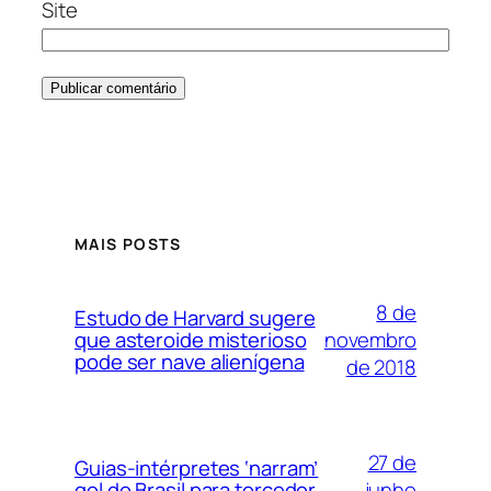
Site
MAIS POSTS
8 de
Estudo de Harvard sugere
novembro
que asteroide misterioso
pode ser nave alienígena
de 2018
27 de
Guias-intérpretes ‘narram’
junho
gol do Brasil para torcedor