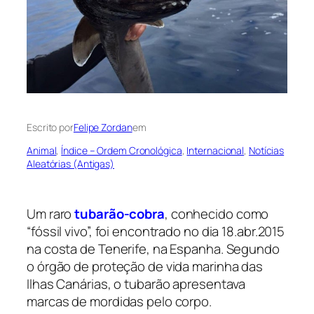
Escrito por
Felipe Zordan
em
Animal
, 
Índice – Ordem Cronológica
, 
Internacional
, 
Notícias
Aleatórias (Antigas)
Um raro
tubarão-cobra
, conhecido como
“fóssil vivo”, foi encontrado no dia 18.abr.2015
na costa de Tenerife, na Espanha. Segundo
o órgão de proteção de vida marinha das
Ilhas Canárias, o tubarão apresentava
marcas de mordidas pelo corpo.