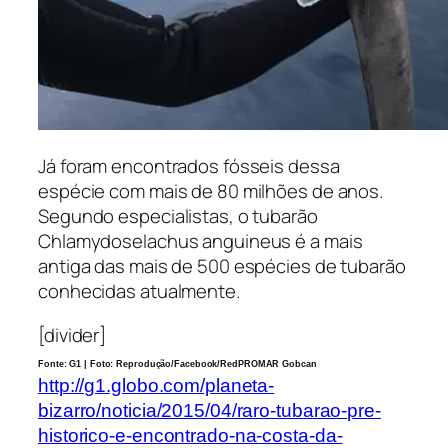
Já foram encontrados fósseis dessa
espécie com mais de 80 milhões de anos.
Segundo especialistas, o tubarão
Chlamydoselachus anguineus é a mais
antiga das mais de 500 espécies de tubarão
conhecidas atualmente.
[divider]
Fonte: G1 | Foto:
Reprodução/Facebook/RedPROMAR Gobcan
http://g1.globo.com/planeta-
bizarro/noticia/2015/04/raro-tubarao-pre-
historico-e-encontrado-na-costa-da-