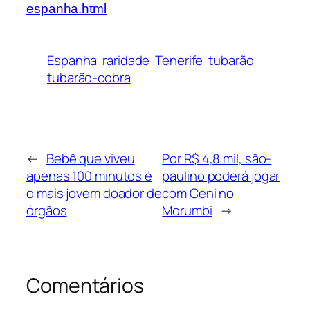
espanha.html
Espanha
raridade
Tenerife
tubarão
tubarão-cobra
←
Bebê que viveu
Por R$ 4,8 mil, são-
apenas 100 minutos é
paulino poderá jogar
o mais jovem doador de
com Ceni no
órgãos
Morumbi
→
Comentários