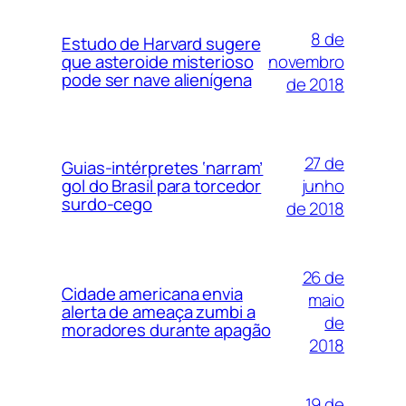
8 de
Estudo de Harvard sugere
novembro
que asteroide misterioso
pode ser nave alienígena
de 2018
27 de
Guias-intérpretes ‘narram’
junho
gol do Brasil para torcedor
surdo-cego
de 2018
26 de
Cidade americana envia
maio
alerta de ameaça zumbi a
de
moradores durante apagão
2018
19 de