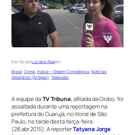
Escrito por
Luciano Abe
em
Brasil
, 
Crime
, 
Índice – Ordem Cronológica
, 
Notícias
Aleatórias (Antigas)
, 
Televisão
A equipe da
TV Tribuna
, afiliada da Globo, foi
assaltada durante uma reportagem na
prefeitura do Guarujá, no litoral de São
Paulo, na tarde desta terça-feira
(28.abr.2015). A reporter
Tatyana Jorge