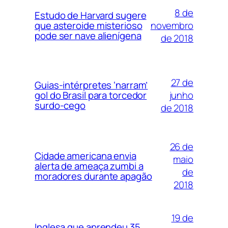
8 de
Estudo de Harvard sugere
novembro
que asteroide misterioso
pode ser nave alienígena
de 2018
27 de
Guias-intérpretes ‘narram’
junho
gol do Brasil para torcedor
surdo-cego
de 2018
26 de
Cidade americana envia
maio
alerta de ameaça zumbi a
de
moradores durante apagão
2018
19 de
Inglesa que aprendeu 35