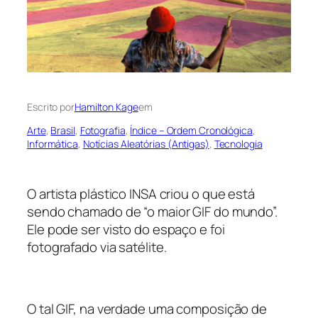
Escrito por
Hamilton Kage
em
Arte
, 
Brasil
, 
Fotografia
, 
Índice – Ordem Cronológica
, 
Informática
, 
Notícias Aleatórias (Antigas)
, 
Tecnologia
O artista plástico INSA criou o que está
sendo chamado de “o maior GIF do mundo”.
Ele pode ser visto do espaço e foi
fotografado via satélite.
O tal GIF, na verdade uma composição de