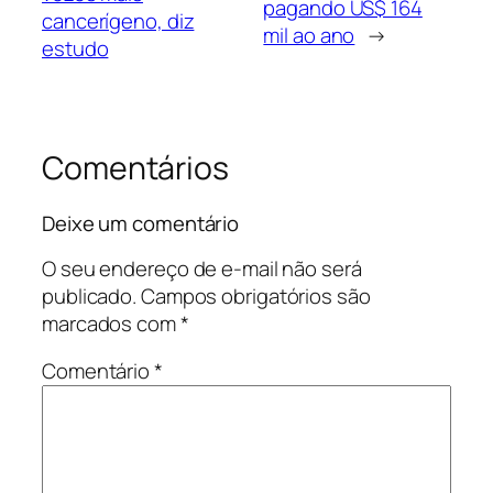
pagando US$ 164
cancerígeno, diz
mil ao ano
→
estudo
Comentários
Deixe um comentário
O seu endereço de e-mail não será
publicado.
Campos obrigatórios são
marcados com
*
Comentário
*