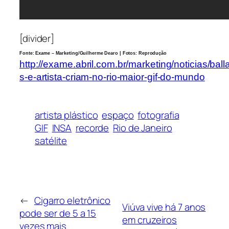
[divider]
Fonte: Exame – Marketing/Guilherme Dearo | Fotos: Reprodução
http://exame.abril.com.br/marketing/noticias/ball
s-e-artista-criam-no-rio-maior-gif-do-mundo
artista plástico
espaço
fotografia
GIF
INSA
recorde
Rio de Janeiro
satélite
←
Cigarro eletrônico
Viúva vive há 7 anos
pode ser de 5 a 15
em cruzeiros
vezes mais