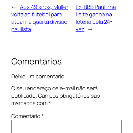
←
Aos 49 anos, Müller
Ex-BBB Paulinha
volta ao futebol para
Leite ganha na
atuar na quarta divisão
loteria pela 24ª
paulista
vez
→
Comentários
Deixe um comentário
O seu endereço de e-mail não será
publicado.
Campos obrigatórios são
marcados com
*
Comentário
*