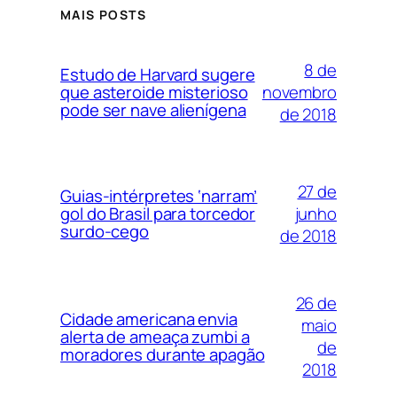
MAIS POSTS
8 de
Estudo de Harvard sugere
novembro
que asteroide misterioso
pode ser nave alienígena
de 2018
27 de
Guias-intérpretes ‘narram’
junho
gol do Brasil para torcedor
surdo-cego
de 2018
26 de
Cidade americana envia
maio
alerta de ameaça zumbi a
de
moradores durante apagão
2018