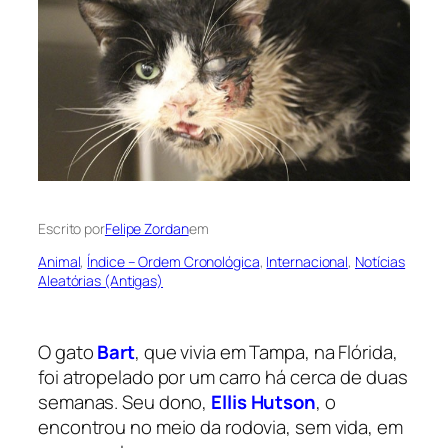
Escrito por
Felipe Zordan
em
Animal
, 
Índice – Ordem Cronológica
, 
Internacional
, 
Notícias
Aleatórias (Antigas)
O gato
Bart
, que vivia em Tampa, na Flórida,
foi atropelado por um carro há cerca de duas
semanas. Seu dono,
Ellis Hutson
, o
encontrou no meio da rodovia, sem vida, em