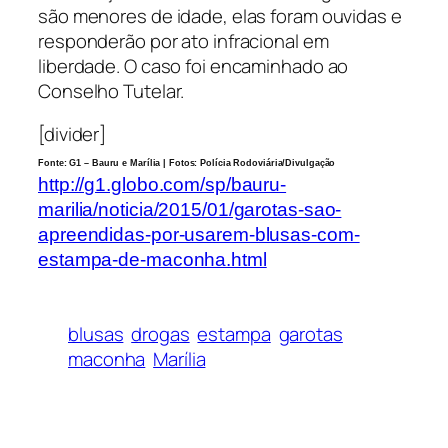
são menores de idade, elas foram ouvidas e
responderão por ato infracional em
liberdade. O caso foi encaminhado ao
Conselho Tutelar.
[divider]
Fonte: G1 – Bauru e Marília | Fotos: Polícia Rodoviária/Divulgação
http://g1.globo.com/sp/bauru-
marilia/noticia/2015/01/garotas-sao-
apreendidas-por-usarem-blusas-com-
estampa-de-maconha.html
blusas
drogas
estampa
garotas
maconha
Marília