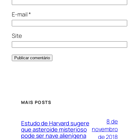
E-mail
*
Site
MAIS POSTS
8 de
Estudo de Harvard sugere
novembro
que asteroide misterioso
pode ser nave alienígena
de 2018