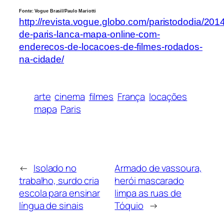
Fonte: Vogue Brasil/Paulo Mariotti
http://revista.vogue.globo.com/paristododia/2014
de-paris-lanca-mapa-online-com-
enderecos-de-locacoes-de-filmes-rodados-
na-cidade/
arte
cinema
filmes
França
locações
mapa
Paris
←
Isolado no
Armado de vassoura,
trabalho, surdo cria
herói mascarado
escola para ensinar
limpa as ruas de
língua de sinais
Tóquio
→