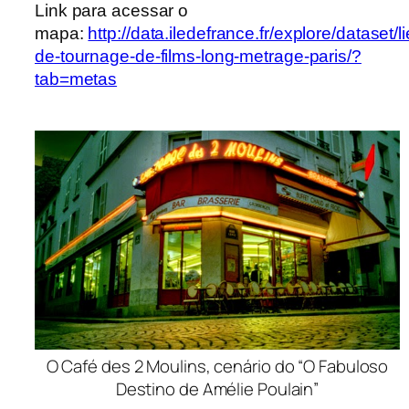
Link para acessar o
mapa:
http://data.iledefrance.fr/explore/dataset/l
de-tournage-de-films-long-metrage-paris/?
tab=metas
O Café des 2 Moulins, cenário do “O Fabuloso
Destino de Amélie Poulain”