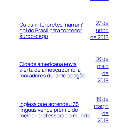
27 de
Guias-intérpretes ‘narram’
junho
gol do Brasil para torcedor
surdo-cego
de 2018
26 de
Cidade americana envia
maio
alerta de ameaça zumbi a
de
moradores durante apagão
2018
19 de
Inglesa que aprendeu 35
março
línguas vence prêmio de
de
melhor professora do mundo
2018