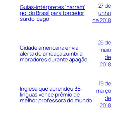
27 de
Guias-intérpretes ‘narram’
junho
gol do Brasil para torcedor
surdo-cego
de 2018
26 de
Cidade americana envia
maio
alerta de ameaça zumbi a
de
moradores durante apagão
2018
19 de
Inglesa que aprendeu 35
março
línguas vence prêmio de
de
melhor professora do mundo
2018