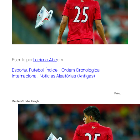
Escrito por
Luciano Abe
em
Esporte
, 
Futebol
, 
Índice – Ordem Cronológica
, 
Internacional
, 
Notícias Aleatórias (Antigas)
Foto:
Reuters/Eddie Keogh