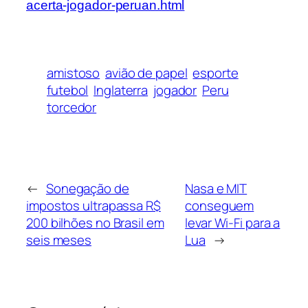
acerta-jogador-peruan.html
amistoso
avião de papel
esporte
futebol
Inglaterra
jogador
Peru
torcedor
←
Sonegação de
Nasa e MIT
impostos ultrapassa R$
conseguem
200 bilhões no Brasil em
levar Wi-Fi para a
seis meses
Lua
→