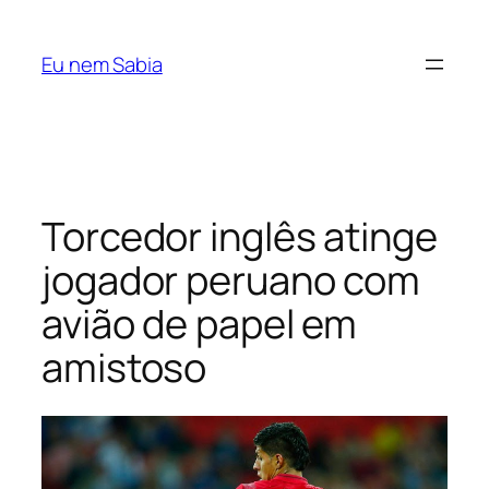
Pular
para
Eu nem Sabia
o
conteúdo
Torcedor inglês atinge
jogador peruano com
avião de papel em
amistoso