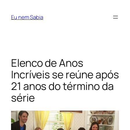
Pular
para
Eu nem Sabia
o
conteúdo
Elenco de Anos
Incríveis se reúne após
21 anos do término da
série