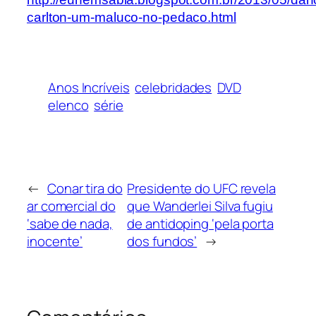
carlton-um-maluco-no-pedaco.html
Anos Incríveis
celebridades
DVD
elenco
série
←
Conar tira do
Presidente do UFC revela
ar comercial do
que Wanderlei Silva fugiu
‘sabe de nada,
de antidoping ‘pela porta
inocente’
dos fundos’
→