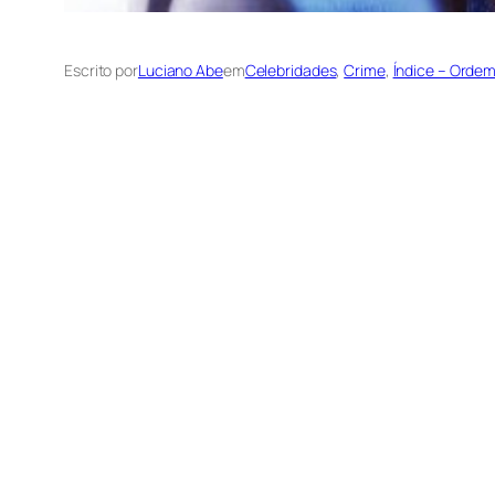
Escrito por
Luciano Abe
em
Celebridades
, 
Crime
, 
Índice – Orde