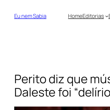
Pular
para
Eu nem Sabia
Home
Editorias
o
conteúdo
Perito diz que mú
Daleste foi “delír