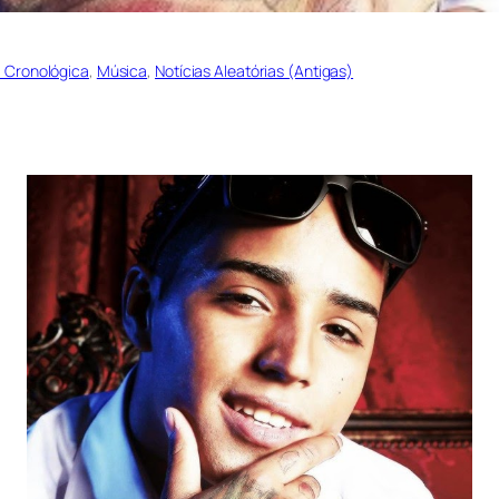
m Cronológica
, 
Música
, 
Notícias Aleatórias (Antigas)