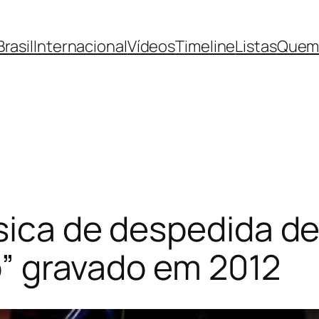
Brasil
Internacional
Vídeos
Timeline
Listas
Quem
sica de despedida d
io” gravado em 2012