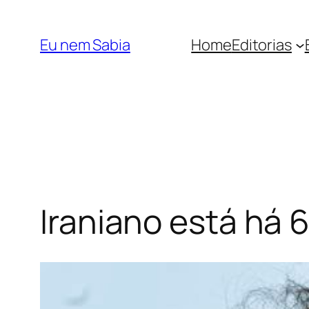
Pular
para
Eu nem Sabia
Home
Editorias
o
conteúdo
Iraniano está há