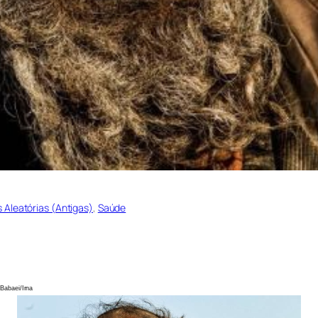
s Aleatórias (Antigas)
, 
Saúde
rna