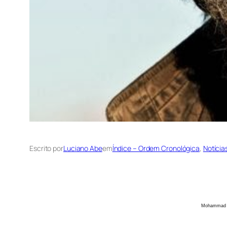
Escrito por
Luciano Abe
em
Índice – Ordem Cronológica
, 
Notícia
Mohammad Babaei/I