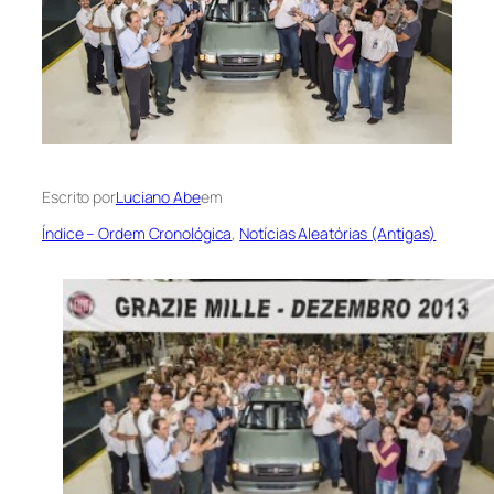
Escrito por
Luciano Abe
em
Índice – Ordem Cronológica
, 
Notícias Aleatórias (Antigas)