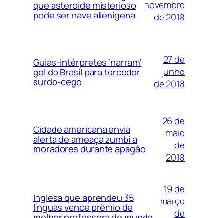
novembro
que asteroide misterioso
pode ser nave alienígena
de 2018
27 de
Guias-intérpretes ‘narram’
junho
gol do Brasil para torcedor
surdo-cego
de 2018
26 de
Cidade americana envia
maio
alerta de ameaça zumbi a
de
moradores durante apagão
2018
19 de
Inglesa que aprendeu 35
março
línguas vence prêmio de
de
melhor professora do mundo