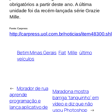
obrigatórios a partir deste ano. A última
unidade foi da recém-lançada série Grazie
Mille.
Fonte: Carpress
http://carpress.uol.com.br/noticias/item48300.shl
Betim Minas Gerais
Fiat
Mille
último
veículos
←
Morador de rua
Maradona mostra
aprende
barriga ‘tanquinho’ em
programação e
vídeo e diz que não
lança aplicativo de
usou Photoshop
→