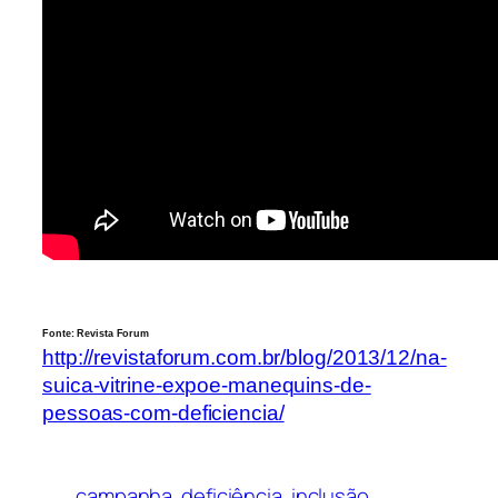
Fonte: Revista Forum
http://revistaforum.com.br/blog/2013/12/na-
suica-vitrine-expoe-manequins-de-
pessoas-com-deficiencia/
campanha
deficiência
inclusão