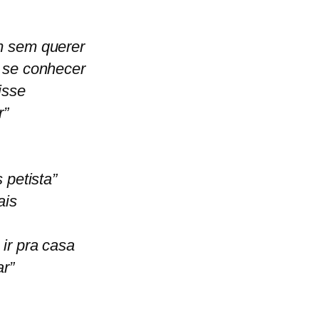
m sem querer
 se conhecer
isse
r”
 petista”
ais
ir pra casa
ar”