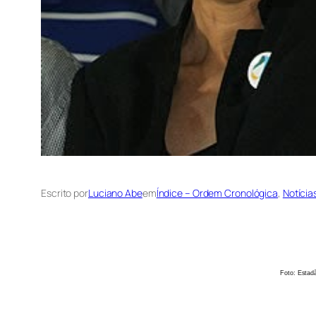
Escrito por
Luciano Abe
em
Índice – Ordem Cronológica
, 
Notícia
Foto: Estadão Conte