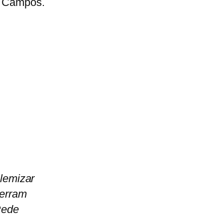
 Campos.
lemizar
berram
Rede