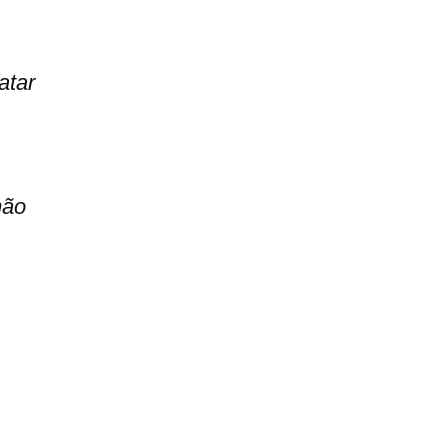
atar
mão