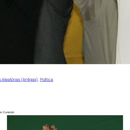
s Aleatórias (Antigas)
, 
Política
údo