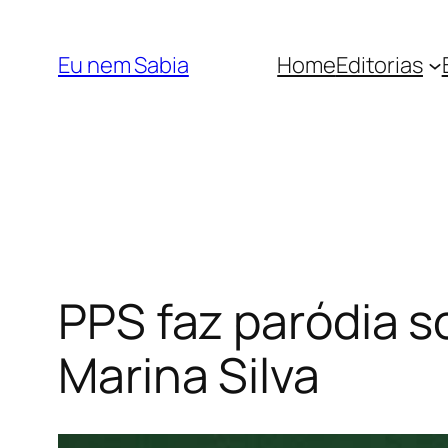
Pular
para
Eu nem Sabia
Home
Editorias
o
conteúdo
PPS faz paródia 
Marina Silva