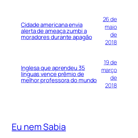
26 de
Cidade americana envia
maio
alerta de ameaça zumbi a
de
moradores durante apagão
2018
19 de
Inglesa que aprendeu 35
março
línguas vence prêmio de
de
melhor professora do mundo
2018
Eu nem Sabia