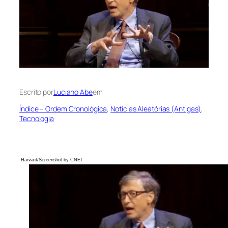
Escrito por
Luciano Abe
em
Índice – Ordem Cronológica
, 
Notícias Aleatórias (Antigas)
, 
Tecnologia
Harvard/Screenshot by CNET