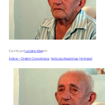
Escrito por
Luciano Abe
em
Índice – Ordem Cronológica
, 
Notícias Aleatórias (Antigas)