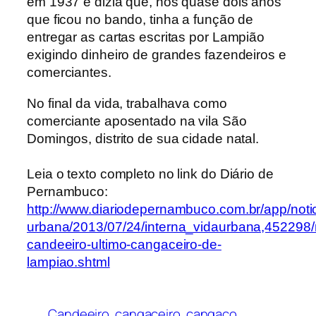
em 1937 e dizia que, nos quase dois anos
que ficou no bando, tinha a função de
entregar as cartas escritas por Lampião
exigindo dinheiro de grandes fazendeiros e
comerciantes.
No final da vida, trabalhava como
comerciante aposentado na vila São
Domingos, distrito de sua cidade natal.
Leia o texto completo no link do Diário de
Pernambuco:
http://www.diariodepernambuco.com.br/app/notic
urbana/2013/07/24/interna_vidaurbana,452298/
candeeiro-ultimo-cangaceiro-de-
lampiao.shtml
Candeeiro
cangaceiro
cangaço