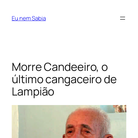
Pular
para
Eu nem Sabia
o
conteúdo
Morre Candeeiro, o
último cangaceiro de
Lampião