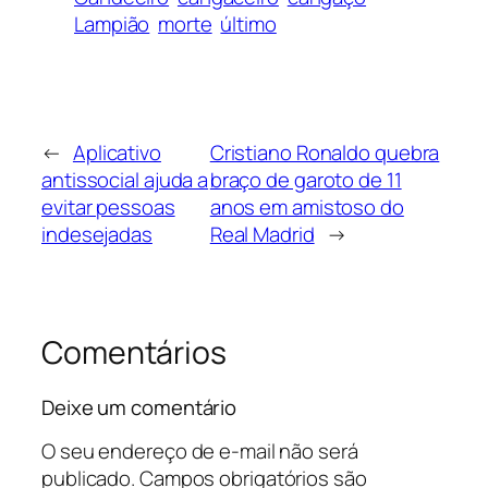
Lampião
morte
último
←
Aplicativo
Cristiano Ronaldo quebra
antissocial ajuda a
braço de garoto de 11
evitar pessoas
anos em amistoso do
indesejadas
Real Madrid
→
Comentários
Deixe um comentário
O seu endereço de e-mail não será
publicado.
Campos obrigatórios são