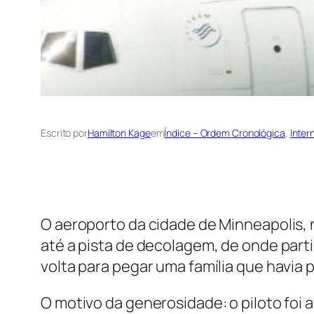
Escrito por
Hamilton Kage
em
Índice – Ordem Cronológica
, 
Inter
O aeroporto da cidade de Minneapolis, 
até a pista de decolagem, de onde par
volta para pegar uma família que havia
O motivo da generosidade: o piloto foi 