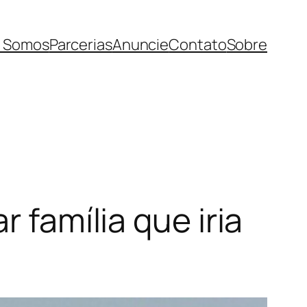
 Somos
Parcerias
Anuncie
Contato
Sobre
 família que iria