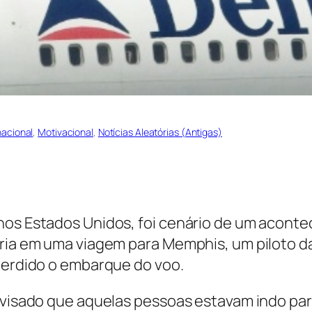
nacional
, 
Motivacional
, 
Notícias Aleatórias (Antigas)
nos Estados Unidos, foi cenário de um acontec
tiria em uma viagem para Memphis, um piloto 
 perdido o embarque do voo.
avisado que aquelas pessoas estavam indo para