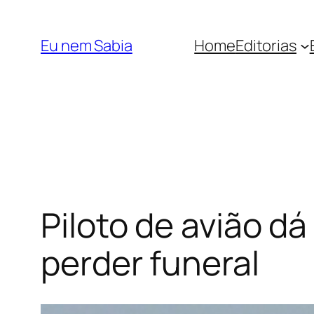
Pular
para
Eu nem Sabia
Home
Editorias
o
conteúdo
Piloto de avião dá
perder funeral