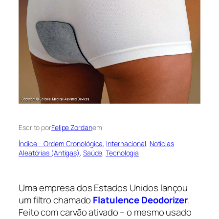
Escrito por
Felipe Zordan
em
Índice – Ordem Cronológica
, 
Internacional
, 
Notícias
Aleatórias (Antigas)
, 
Saúde
, 
Tecnologia
Uma empresa dos Estados Unidos lançou
um filtro chamado
Flatulence Deodorizer
.
Feito com carvão ativado – o mesmo usado