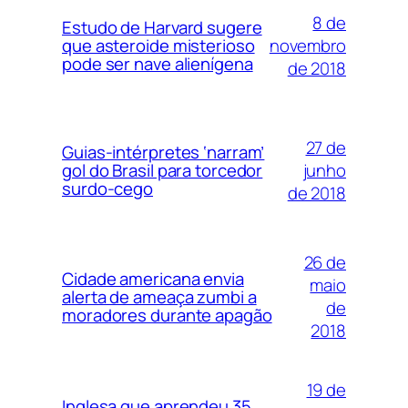
8 de
Estudo de Harvard sugere
novembro
que asteroide misterioso
pode ser nave alienígena
de 2018
27 de
Guias-intérpretes ‘narram’
junho
gol do Brasil para torcedor
surdo-cego
de 2018
26 de
Cidade americana envia
maio
alerta de ameaça zumbi a
de
moradores durante apagão
2018
19 de
Inglesa que aprendeu 35