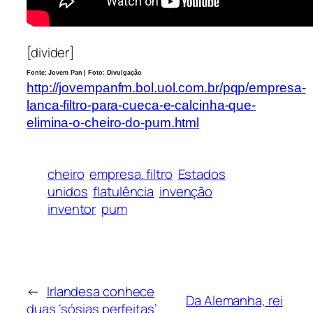
[divider]
Fonte: Jovem Pan | Foto: Divulgação
http://jovempanfm.bol.uol.com.br/pqp/empresa-
lanca-filtro-para-cueca-e-calcinha-que-
elimina-o-cheiro-do-pum.html
cheiro
empresa. filtro
Estados
unidos
flatulência
invenção
inventor
pum
←
Irlandesa conhece
Da Alemanha, rei
duas ‘sósias perfeitas’