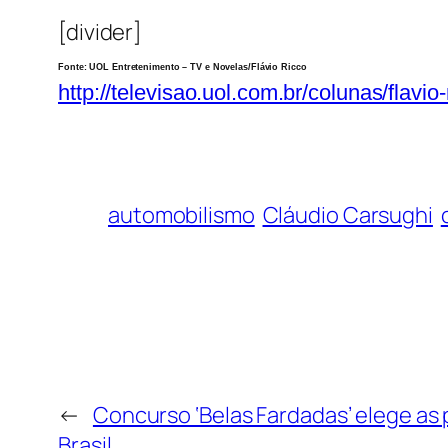
[divider]
Fonte: UOL Entretenimento – TV e Novelas/Flávio Ricco
http://televisao.uol.com.br/colunas/flav
automobilismo
Cláudio Carsughi
←
Concurso ‘Belas Fardadas’ elege as p
Brasil