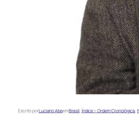
Escrito por
Luciano Abe
em
Brasil
, 
Índice – Ordem Cronológica
, 