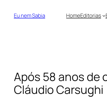
Pular
para
Eu nem Sabia
Home
Editorias
o
conteúdo
Após 58 anos de c
Cláudio Carsughi