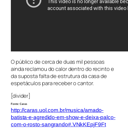
O público de cerca de duas mil pessoas
ainda reclamou do calor dentro do recinto e
da suposta falta de estrutura da casa de
espetáculos para receber o cantor.
[divider]
Fonte: Caras
http://caras.uol.com.br/musica/amado-
batista-e-agredido-em-show-e-deixa-palco-
com-o-rosto-sangrando#.VNkKEpjF9Ft