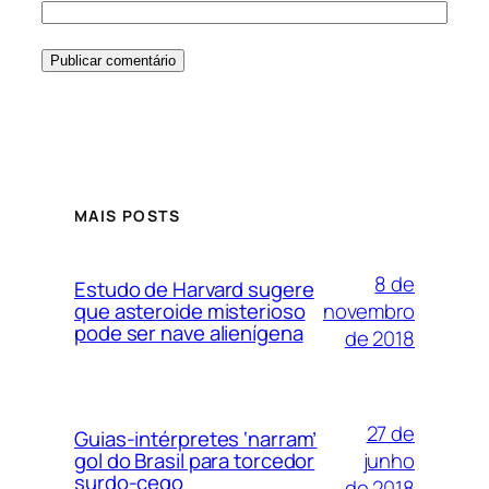
MAIS POSTS
8 de
Estudo de Harvard sugere
novembro
que asteroide misterioso
pode ser nave alienígena
de 2018
27 de
Guias-intérpretes ‘narram’
junho
gol do Brasil para torcedor
surdo-cego
de 2018