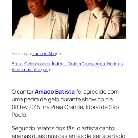
Escrito por
Luciano Abe
em
Brasil
, 
Celebridades
, 
Índice – Ordem Cronológica
, 
Notícias
Aleatórias (Antigas)
O cantor
Amado Batista
foi agredido com
uma pedra de gelo durante show no dia
08.fev.2015, na Praia Grande, litoral de São
Paulo.
Segundo relatos dos fãs, o artista cantou
apenas duas músicas antes de ser acertado