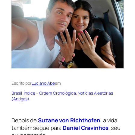
Escrito por
Luciano Abe
em
Brasil
, 
Índice – Ordem Cronológica
, 
Notícias Aleatórias
(Antigas)
Depois de
Suzane von Richthofen
, a vida
também segue para
Daniel Cravinhos
, seu