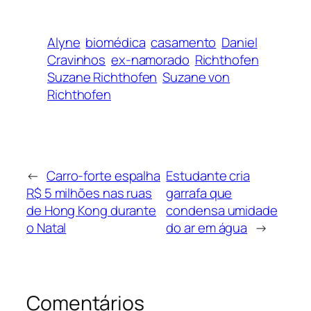
Alyne
biomédica
casamento
Daniel
Cravinhos
ex-namorado
Richthofen
Suzane Richthofen
Suzane von
Richthofen
←
Carro-forte espalha
Estudante cria
R$ 5 milhões nas ruas
garrafa que
de Hong Kong durante
condensa umidade
o Natal
do ar em água
→
Comentários