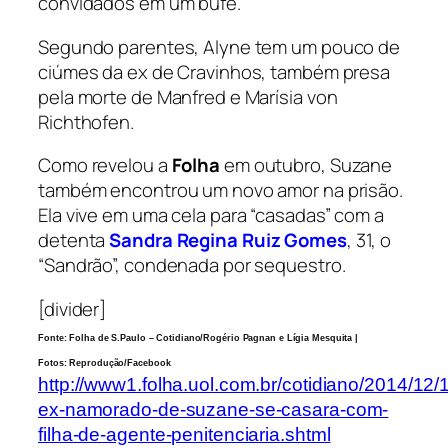
convidados em um bufê.
Segundo parentes, Alyne tem um pouco de
ciúmes da ex de Cravinhos, também presa
pela morte de Manfred e Marísia von
Richthofen.
Como revelou a
Folha
em outubro, Suzane
também encontrou um novo amor na prisão.
Ela vive em uma cela para “casadas” com a
detenta
Sandra Regina Ruiz Gomes
, 31, o
“Sandrão”, condenada por sequestro.
[divider]
Fonte: Folha de S.Paulo – Cotidiano/Rogério Pagnan e Lígia Mesquita |
Fotos: Reprodução/Facebook
http://www1.folha.uol.com.br/cotidiano/2014/12
ex-namorado-de-suzane-se-casara-com-
filha-de-agente-penitenciaria.shtml