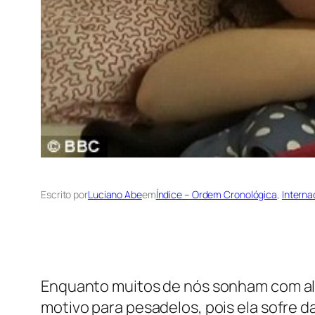
Escrito por
Luciano Abe
em
Índice – Ordem Cronológica
, 
Interna
Enquanto muitos de nós sonham com alg
motivo para pesadelos, pois ela sofre d