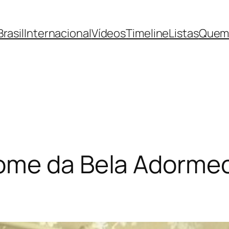
Brasil
Internacional
Vídeos
Timeline
Listas
Quem
ome da Bela Adormec