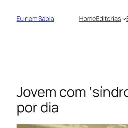
Pular
para
Eu nem Sabia
Home
Editorias
o
conteúdo
Jovem com ‘síndr
por dia