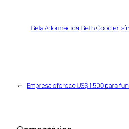
Bela Adormecida
Beth Goodier
sí
←
Empresa oferece US$ 1.500 para func