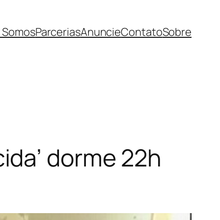
 Somos
Parcerias
Anuncie
Contato
Sobre
ida’ dorme 22h