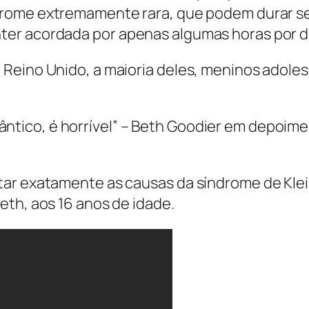
ndrome extremamente rara, que podem durar s
er acordada por apenas algumas horas por di
 Reino Unido, a maioria deles, meninos adole
ântico, é horrível” – Beth Goodier em depoi
tar exatamente as causas da síndrome de Kle
eth, aos 16 anos de idade.