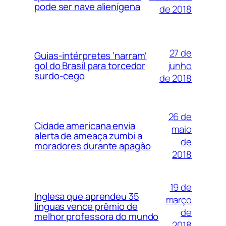
pode ser nave alienígena
de 2018
27 de
Guias-intérpretes ‘narram’
junho
gol do Brasil para torcedor
surdo-cego
de 2018
26 de
Cidade americana envia
maio
alerta de ameaça zumbi a
de
moradores durante apagão
2018
19 de
Inglesa que aprendeu 35
março
línguas vence prêmio de
de
melhor professora do mundo
2018