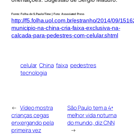
Fonte: Folha de S.Paulo/Time | Foto: Associated Press
http://f5.folha.uol.com.br/estranho/2014/09/151
municipio-na-china-cria-faixa-exclusiva-na-
calcada-para-pedestres-com-celular.shtml
celular
China
faixa
pedestres
tecnologia
←
Vídeo mostra
São Paulo tem a 4ª
crianças cegas
melhor vida noturna
enxergando pela
do mundo, diz CNN
primeira vez
→