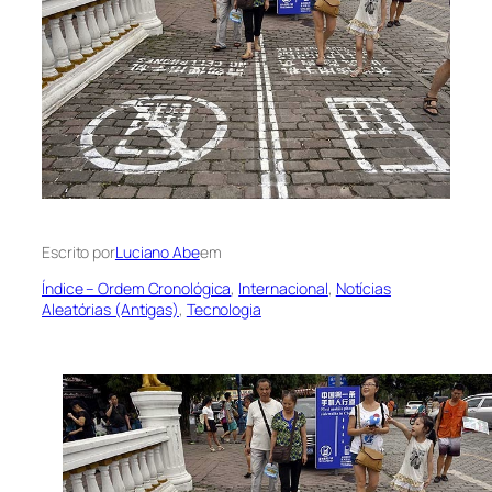
Escrito por
Luciano Abe
em
Índice – Ordem Cronológica
, 
Internacional
, 
Notícias
Aleatórias (Antigas)
, 
Tecnologia