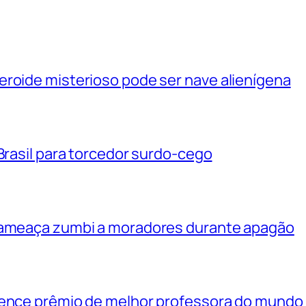
eroide misterioso pode ser nave alienígena
 Brasil para torcedor surdo-cego
e ameaça zumbi a moradores durante apagão
vence prêmio de melhor professora do mundo