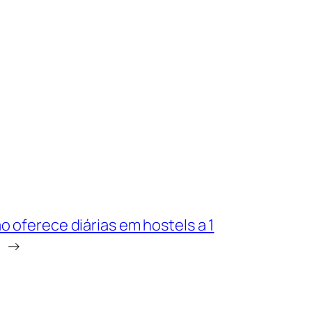
 oferece diárias em hostels a 1
→