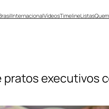
Brasil
Internacional
Vídeos
Timeline
Listas
Quem
pratos executivos co