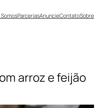
 Somos
Parcerias
Anuncie
Contato
Sobre
m arroz e feijão