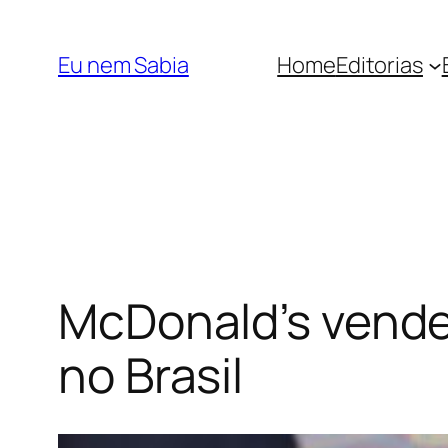
Pular
para
Eu nem Sabia
Home
Editorias
o
conteúdo
McDonald’s vende 
no Brasil