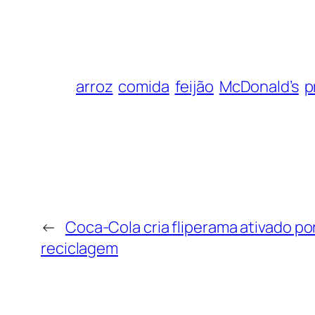
arroz
comida
feijão
McDonald’s
p
←
Coca-Cola cria fliperama ativado por
reciclagem