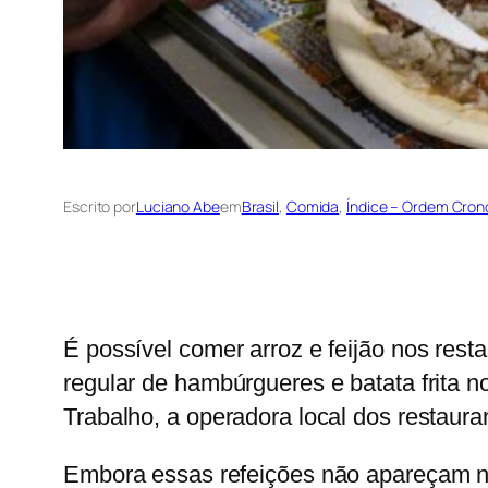
Escrito por
Luciano Abe
em
Brasil
, 
Comida
, 
Índice – Ordem Cron
É possível comer arroz e feijão nos rest
regular de hambúrgueres e batata frita 
Trabalho, a operadora local dos restaura
Embora essas refeições não apareçam nos