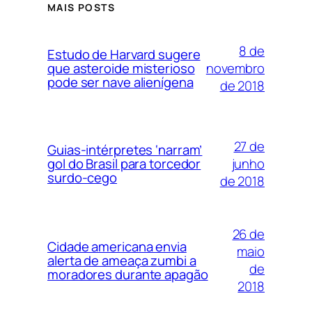
MAIS POSTS
8 de
Estudo de Harvard sugere
novembro
que asteroide misterioso
pode ser nave alienígena
de 2018
27 de
Guias-intérpretes ‘narram’
junho
gol do Brasil para torcedor
surdo-cego
de 2018
26 de
Cidade americana envia
maio
alerta de ameaça zumbi a
de
moradores durante apagão
2018