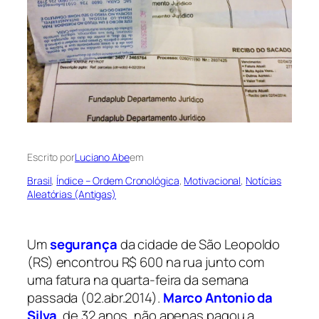
Escrito por
Luciano Abe
em
Brasil
, 
Índice – Ordem Cronológica
, 
Motivacional
, 
Notícias
Aleatórias (Antigas)
Um
segurança
da cidade de São Leopoldo
(RS) encontrou R$ 600 na rua junto com
uma fatura na quarta-feira da semana
passada (02.abr.2014).
Marco Antonio da
Silva
, de 32 anos, não apenas pagou a