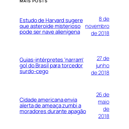
MAIS POSTS
8 de
Estudo de Harvard sugere
novembro
que asteroide misterioso
pode ser nave alienígena
de 2018
27 de
Guias-intérpretes ‘narram’
junho
gol do Brasil para torcedor
surdo-cego
de 2018
26 de
Cidade americana envia
maio
alerta de ameaça zumbi a
de
moradores durante apagão
2018