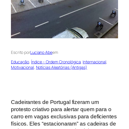
Escrito por
Luciano Abe
em
Educação
, 
Índice – Ordem Cronológica
, 
Internacional
, 
Motivacional
, 
Notícias Aleatórias (Antigas)
Cadeirantes de Portugal fizeram um
protesto criativo para alertar quem para o
carro em vagas exclusivas para deficientes
físicos. Eles “estacionaram” as cadeiras de