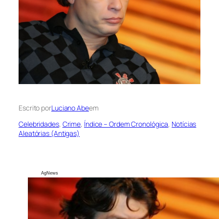
Escrito por
Luciano Abe
em
Celebridades
, 
Crime
, 
Índice – Ordem Cronológica
, 
Notícias
Aleatórias (Antigas)
AgNews