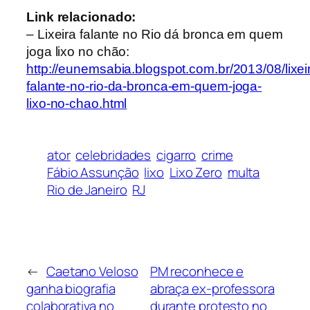
Link relacionado:
– Lixeira falante no Rio dá bronca em quem
joga lixo no chão:
http://eunemsabia.blogspot.com.br/2013/08/lixei
falante-no-rio-da-bronca-em-quem-joga-
lixo-no-chao.html
ator
celebridades
cigarro
crime
Fábio Assunção
lixo
Lixo Zero
multa
Rio de Janeiro
RJ
←
Caetano Veloso
PM reconhece e
ganha biografia
abraça ex-professora
colaborativa no
durante protesto no