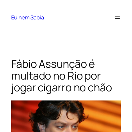
Pular
para
Eu nem Sabia
o
conteúdo
Fábio Assunção é
multado no Rio por
jogar cigarro no chão