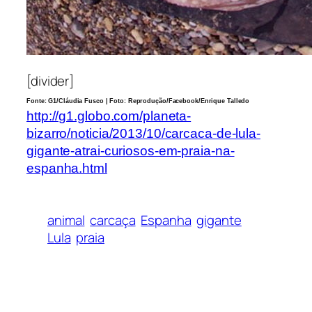
[divider]
Fonte: G1/Cláudia Fusco | Foto: Reprodução/Facebook/Enrique Talledo
http://g1.globo.com/planeta-
bizarro/noticia/2013/10/carcaca-de-lula-
gigante-atrai-curiosos-em-praia-na-
espanha.html
animal
carcaça
Espanha
gigante
Lula
praia