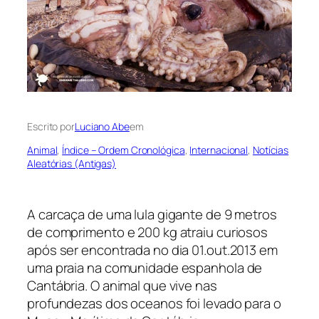
Escrito por
Luciano Abe
em
Animal
, 
Índice – Ordem Cronológica
, 
Internacional
, 
Notícias
Aleatórias (Antigas)
A carcaça de uma lula gigante de 9 metros
de comprimento e 200 kg atraiu curiosos
após ser encontrada no dia 01.out.2013 em
uma praia na comunidade espanhola de
Cantábria. O animal que vive nas
profundezas dos oceanos foi levado para o