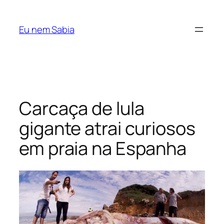
Pular
para
Eu nem Sabia
o
conteúdo
Carcaça de lula
gigante atrai curiosos
em praia na Espanha