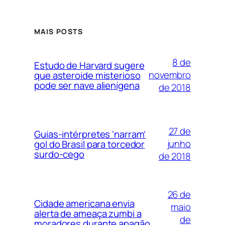
MAIS POSTS
8 de
Estudo de Harvard sugere
novembro
que asteroide misterioso
pode ser nave alienígena
de 2018
27 de
Guias-intérpretes ‘narram’
junho
gol do Brasil para torcedor
surdo-cego
de 2018
26 de
Cidade americana envia
maio
alerta de ameaça zumbi a
de
moradores durante apagão