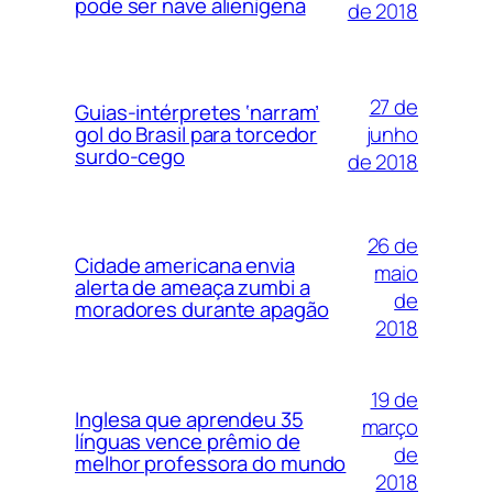
pode ser nave alienígena
de 2018
27 de
Guias-intérpretes ‘narram’
junho
gol do Brasil para torcedor
surdo-cego
de 2018
26 de
Cidade americana envia
maio
alerta de ameaça zumbi a
de
moradores durante apagão
2018
19 de
Inglesa que aprendeu 35
março
línguas vence prêmio de
de
melhor professora do mundo
2018