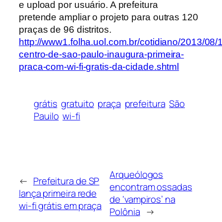
e upload por usuário. A prefeitura
pretende ampliar o projeto para outras 120
praças de 96 distritos.
http://www1.folha.uol.com.br/cotidiano/2013/08
centro-de-sao-paulo-inaugura-primeira-
praca-com-wi-fi-gratis-da-cidade.shtml
grátis
gratuito
praça
prefeitura
São
Pauilo
wi-fi
Arqueólogos
←
Prefeitura de SP
encontram ossadas
lança primeira rede
de ‘vampiros’ na
wi-fi grátis em praça
Polônia
→