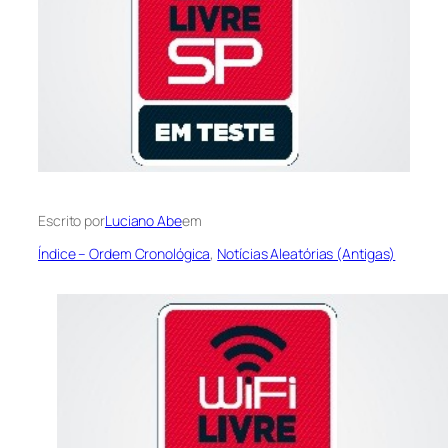
Escrito por
Luciano Abe
em
Índice – Ordem Cronológica
, 
Notícias Aleatórias (Antigas)