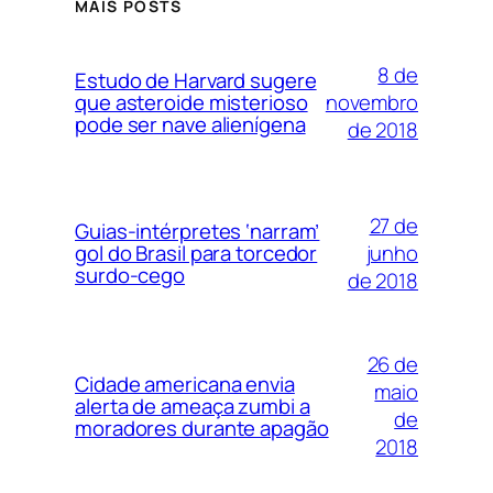
MAIS POSTS
8 de
Estudo de Harvard sugere
novembro
que asteroide misterioso
pode ser nave alienígena
de 2018
27 de
Guias-intérpretes ‘narram’
junho
gol do Brasil para torcedor
surdo-cego
de 2018
26 de
Cidade americana envia
maio
alerta de ameaça zumbi a
de
moradores durante apagão
2018