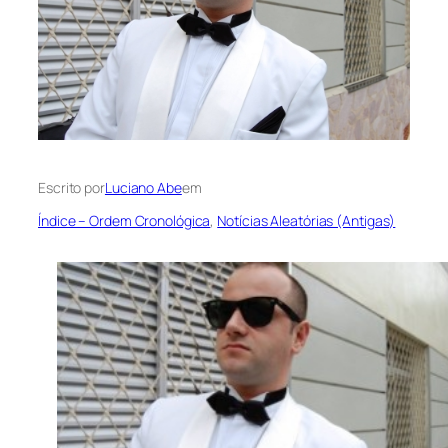
Escrito por
Luciano Abe
em
Índice – Ordem Cronológica
, 
Notícias Aleatórias (Antigas)