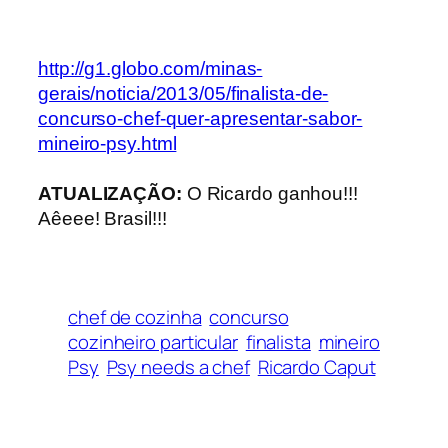
http://g1.globo.com/minas-
gerais/noticia/2013/05/finalista-de-
concurso-chef-quer-apresentar-sabor-
mineiro-psy.html
ATUALIZAÇÃO:
O Ricardo ganhou!!!
Aêeee! Brasil!!!
chef de cozinha
concurso
cozinheiro particular
finalista
mineiro
Psy
Psy needs a chef
Ricardo Caput