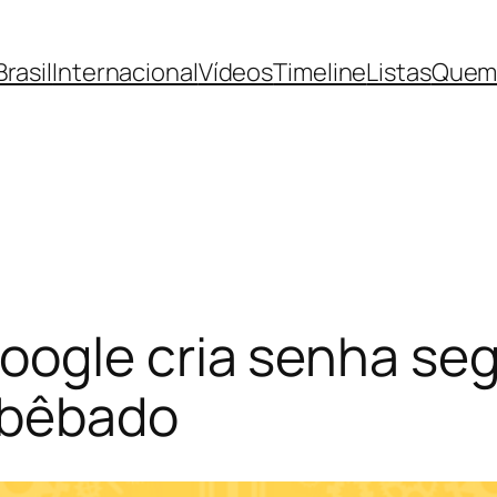
Brasil
Internacional
Vídeos
Timeline
Listas
Quem
ogle cria senha seg
á bêbado