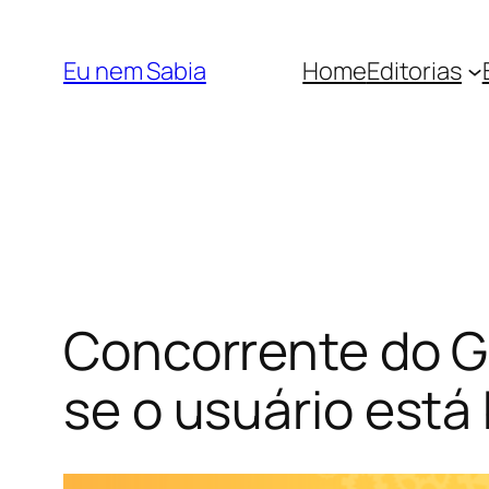
Pular
para
Eu nem Sabia
Home
Editorias
o
conteúdo
Concorrente do Go
se o usuário est