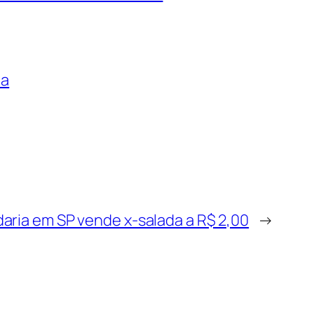
ha
aria em SP vende x-salada a R$ 2,00
→