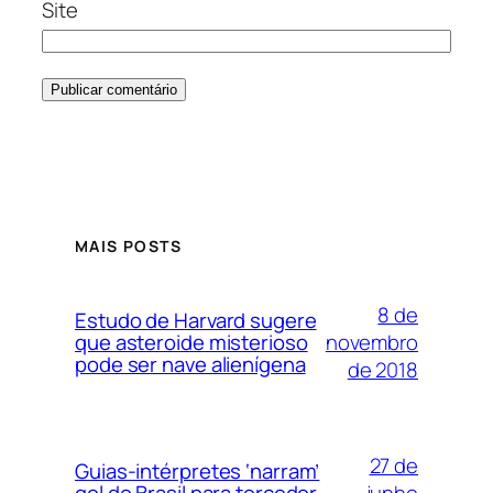
Site
MAIS POSTS
8 de
Estudo de Harvard sugere
novembro
que asteroide misterioso
pode ser nave alienígena
de 2018
27 de
Guias-intérpretes ‘narram’
junho