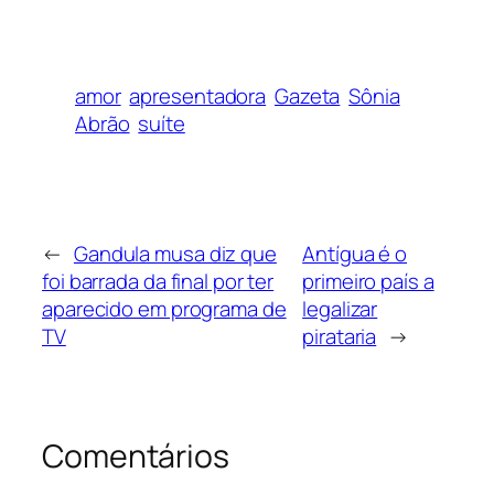
amor
apresentadora
Gazeta
Sônia
Abrão
suíte
←
Gandula musa diz que
Antígua é o
foi barrada da final por ter
primeiro país a
aparecido em programa de
legalizar
TV
pirataria
→
Comentários