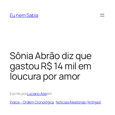
Pular
para
Eu nem Sabia
o
conteúdo
Sônia Abrão diz que
gastou R$ 14 mil em
loucura por amor
Escrito por
Luciano Abe
em
Índice – Ordem Cronológica
, 
Notícias Aleatórias (Antigas)