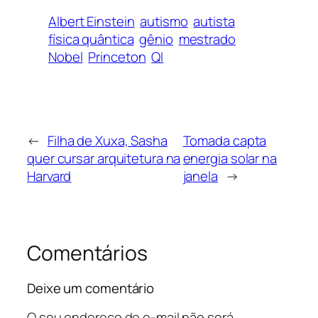
Albert Einstein
autismo
autista
física quântica
gênio
mestrado
Nobel
Princeton
QI
←
Filha de Xuxa, Sasha
Tomada capta
quer cursar arquitetura na
energia solar na
Harvard
janela
→
Comentários
Deixe um comentário
O seu endereço de e-mail não será