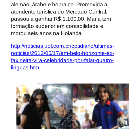
alemão, árabe e hebraico. Promovida a
atendente turística do Mercado Central,
passou a ganhar R$ 1.100,00. Maria
tem
formação superior em contabilidade
e
morou seis anos na Holanda.
http://noticias.uol.com.br/cotidiano/ultimas-
noticias/2013/05/17/em-belo-horizonte-ex-
faxineira-vira-celebridade-por-falar-quatro-
linguas.htm