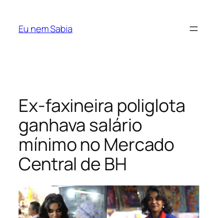
Pular
para
Eu nem Sabia
o
conteúdo
Ex-faxineira poliglota
ganhava salário
mínimo no Mercado
Central de BH