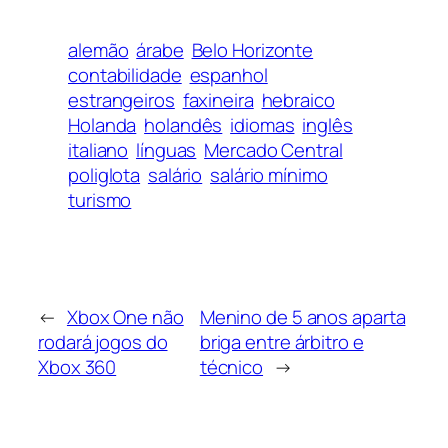
alemão
árabe
Belo Horizonte
contabilidade
espanhol
estrangeiros
faxineira
hebraico
Holanda
holandês
idiomas
inglês
italiano
línguas
Mercado Central
poliglota
salário
salário mínimo
turismo
←
Xbox One não
Menino de 5 anos aparta
rodará jogos do
briga entre árbitro e
Xbox 360
técnico
→