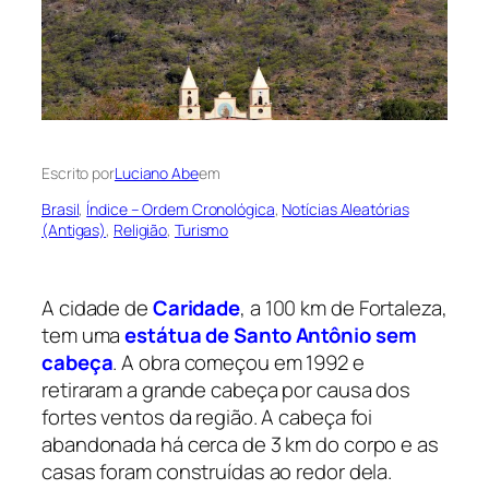
Escrito por
Luciano Abe
em
Brasil
, 
Índice – Ordem Cronológica
, 
Notícias Aleatórias
(Antigas)
, 
Religião
, 
Turismo
A cidade de
Caridade
, a 100 km de Fortaleza,
tem uma
estátua de Santo Antônio sem
cabeça
. A obra começou em 1992 e
retiraram a grande cabeça por causa dos
fortes ventos da região. A cabeça foi
abandonada há cerca de 3 km do corpo e as
casas foram construídas ao redor dela.