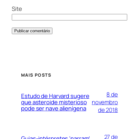
Site
MAIS POSTS
8 de
Estudo de Harvard sugere
novembro
que asteroide misterioso
pode ser nave alienígena
de 2018
27 de
Guias-intérpretes ‘narram’