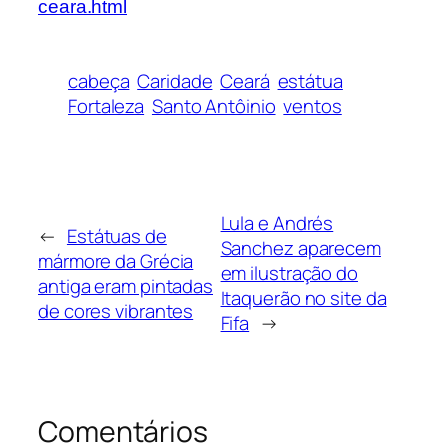
ceara.html
cabeça
Caridade
Ceará
estátua
Fortaleza
Santo Antôinio
ventos
Lula e Andrés
←
Estátuas de
Sanchez aparecem
mármore da Grécia
em ilustração do
antiga eram pintadas
Itaquerão no site da
de cores vibrantes
Fifa
→
Comentários