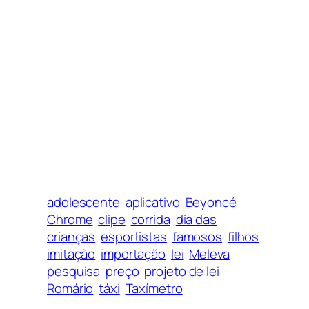
adolescente
aplicativo
Beyoncé
Chrome
clipe
corrida
dia das
crianças
esportistas
famosos
filhos
imitação
importação
lei
Meleva
pesquisa
preço
projeto de lei
Romário
táxi
Taxímetro