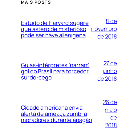
MAIS POSTS
8 de
Estudo de Harvard sugere
novembro
que asteroide misterioso
pode ser nave alienígena
de 2018
27 de
Guias-intérpretes ‘narram’
junho
gol do Brasil para torcedor
surdo-cego
de 2018
26 de
Cidade americana envia
maio
alerta de ameaça zumbi a
de
moradores durante apagão
2018