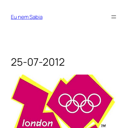
Pular
para
Eu nem Sabia
o
conteúdo
25-07-2012