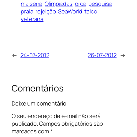
maisena
Olimpíadas
orca
pesquisa
praia
rejeição
SeaWorld
talco
veterana
←
24-07-2012
26-07-2012
→
Comentários
Deixe um comentário
O seu endereço de e-mail não será
publicado.
Campos obrigatórios são
marcados com
*