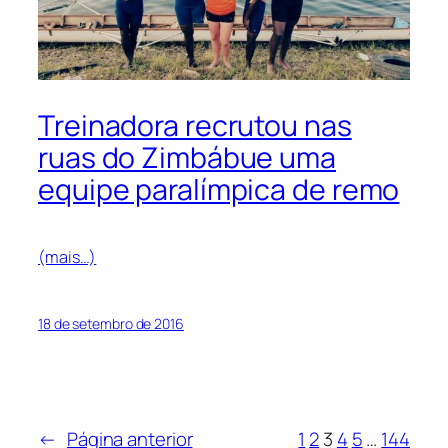
Treinadora recrutou nas
ruas do Zimbábue uma
equipe paralímpica de remo
(mais…)
18 de setembro de 2016
←
Página anterior
1
2
3
4
5
…
144