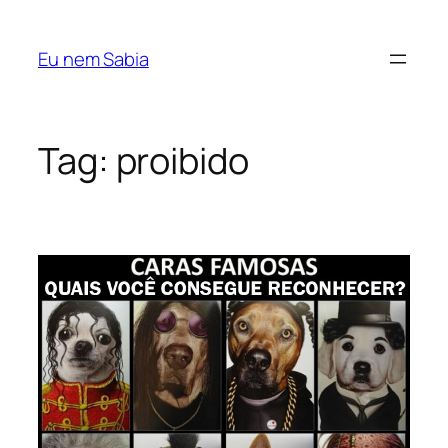
Pular
para
Eu nem Sabia
o
conteúdo
Tag:
proibido