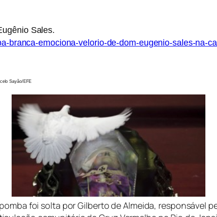
Eugênio Sales.
mba-branca-emociona-velorio-de-dom-eugenio-sales-na-cat
EFE
pomba foi solta por Gilberto de Almeida, responsável p