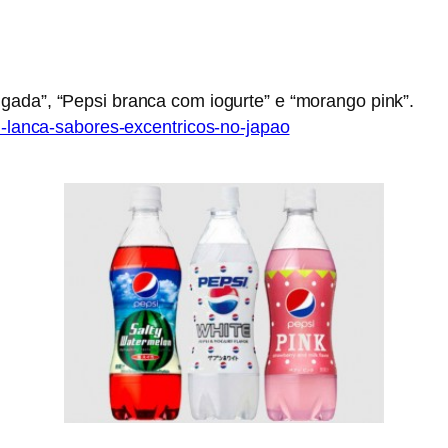
gada”, “Pepsi branca com iogurte” e “morango pink”.
si-lanca-sabores-excentricos-no-japao