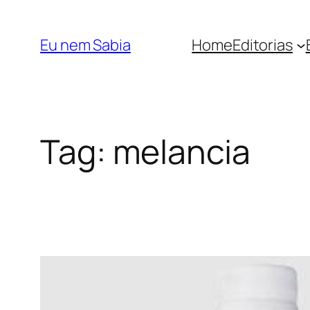
Pular
para
Eu nem Sabia
Home
Editorias
o
conteúdo
Tag:
melancia