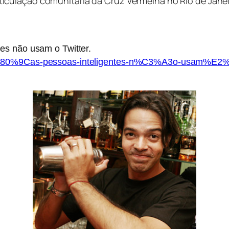
ticulação comunitária da Cruz Vermelha no Rio de Jane
es não usam o Twitter.
2%80%9Cas-pessoas-inteligentes-n%C3%A3o-usam%E2%8