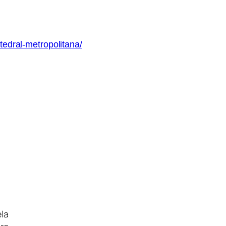
edral-metropolitana/
ela