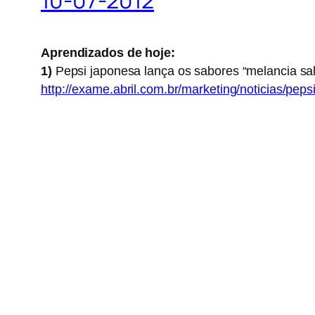
Aprendizados de hoje:
1)
Pepsi japonesa lança
os sabores “melancia sal
http://exame.abril.com.br/marketing/noticias/pep