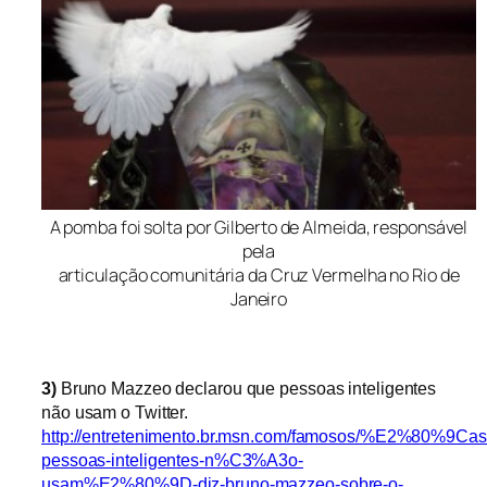
A pomba foi solta por Gilberto de Almeida, responsável
pela
articulação comunitária da Cruz Vermelha no Rio de
Janeiro
3)
Bruno Mazzeo declarou que pessoas inteligentes
não usam o Twitter.
http://entretenimento.br.msn.com/famosos/%E2%80%9Cas
pessoas-inteligentes-n%C3%A3o-
usam%E2%80%9D-diz-bruno-mazzeo-sobre-o-