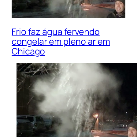
Frio faz água fervendo
congelar em pleno ar em
Chicago